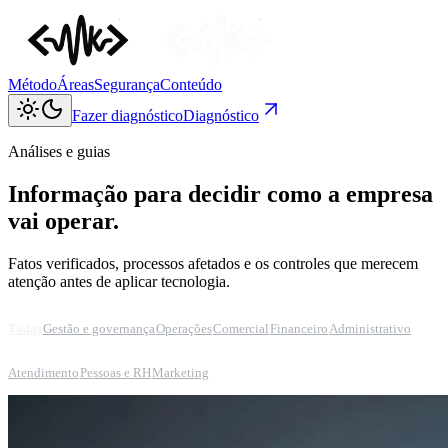
Método
Áreas
Segurança
Conteúdo
Fazer diagnóstico
Diagnóstico
Análises e guias
Informação para decidir como a empresa
vai operar.
Fatos verificados, processos afetados e os controles que merecem
atenção antes de aplicar tecnologia.
Todas
Gestão e governança
Operações
Comercial
Financeiro
Administrativo
Atendimento
Pessoas e RH
Marketing