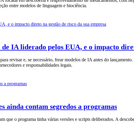
A focada em descoberta e reaproveitamento de medicamentos, com nego
seção entre modelos de linguagem e biociência.
de IA liderado pelos EUA, e o impacto diret
a revisar e, se necessário, frear modelos de IA antes do lançamento. 
fornecedores e responsabilidades legais.
tes ainda contam segredos a programas
 que o programa tinha várias versões e scripts deliberados. A descober