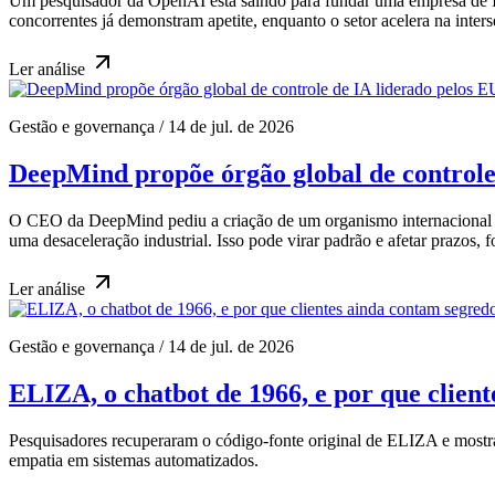
Um pesquisador da OpenAI está saindo para fundar uma empresa de I
concorrentes já demonstram apetite, enquanto o setor acelera na inter
Ler
análise
Gestão e governança
/
14 de jul. de 2026
DeepMind propõe órgão global de controle 
O CEO da DeepMind pediu a criação de um organismo internacional par
uma desaceleração industrial. Isso pode virar padrão e afetar prazos, 
Ler
análise
Gestão e governança
/
14 de jul. de 2026
ELIZA, o chatbot de 1966, e por que clien
Pesquisadores recuperaram o código-fonte original de ELIZA e mostram
empatia em sistemas automatizados.