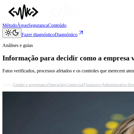
Método
Áreas
Segurança
Conteúdo
Fazer diagnóstico
Diagnóstico
Análises e guias
Informação para decidir como a empresa v
Fatos verificados, processos afetados e os controles que merecem aten
Todas
Gestão e governança
Operações
Comercial
Financeiro
Administrativo
Ate