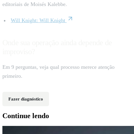
editoriais de Moisés Kalebbe.
Will Knight
:
Will Knight
Onde sua operação ainda depende de
improviso?
Em 9 perguntas, veja qual processo merece atenção
primeiro.
Fazer diagnóstico
Continue lendo