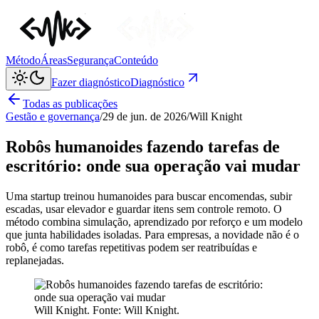
Método
Áreas
Segurança
Conteúdo
Fazer diagnóstico
Diagnóstico
Todas as publicações
Gestão e governança
/
29 de jun. de 2026
/
Will Knight
Robôs humanoides fazendo tarefas de
escritório: onde sua operação vai mudar
Uma startup treinou humanoides para buscar encomendas, subir
escadas, usar elevador e guardar itens sem controle remoto. O
método combina simulação, aprendizado por reforço e um modelo
que junta habilidades isoladas. Para empresas, a novidade não é o
robô, é como tarefas repetitivas podem ser reatribuídas e
replanejadas.
Will Knight
. Fonte:
Will Knight
.