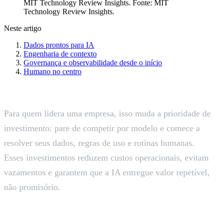
MIT Technology Review Insights
. Fonte:
MIT
Technology Review Insights
.
Neste artigo
Dados prontos para IA
Engenharia de contexto
Governança e observabilidade desde o início
Humano no centro
Para quem lidera uma empresa, isso muda a prioridade de
investimento: pare de competir por modelo e comece a
resolver seus dados, regras de uso e rotinas humanas.
Esses investimentos reduzem custos operacionais, evitam
vazamentos e garantem que a IA entregue valor repetível,
não promisório.