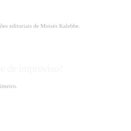
ções editoriais de Moisés Kalebbe.
e de improviso?
imeiro.