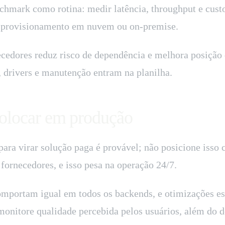
nchmark como rotina: medir latência, throughput e cust
de provisionamento em nuvem ou on-premise.
necedores reduz risco de dependência e melhora posiç
a, drivers e manutenção entram na planilha.
 colocar em produção
o para virar solução paga é provável; não posicione i
 fornecedores, e isso pesa na operação 24/7.
omportam igual em todos os backends, e otimizações es
 monitore qualidade percebida pelos usuários, além do