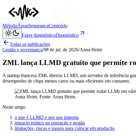
Método
Áreas
Segurança
Conteúdo
Fazer diagnóstico
Diagnóstico
Todas as publicações
Gestão e governança
/
08 de jul. de 2026
/
Anna Heim
ZML lança LLMD gratuito que permite roda
A startup francesa ZML liberou LLMD, um servidor de inferência grat
desempenho de chips menos caros ou mais eficientes em consumo.
Anna Heim
. Fonte:
Anna Heim
.
Neste artigo
o que é LLMD e por que importa
impacto prático na operação e gestão
limitações, riscos e passos para colocar em produção