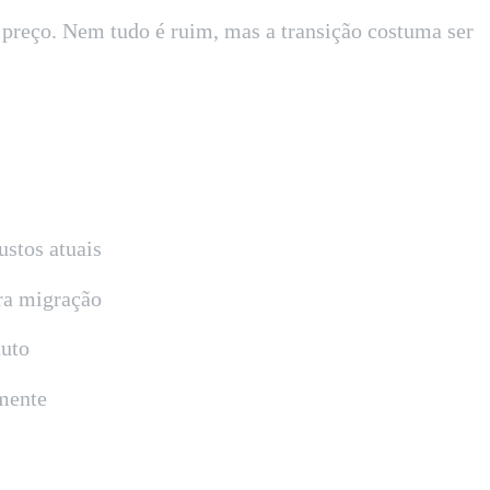
 preço. Nem tudo é ruim, mas a transição costuma ser
ustos atuais
ara migração
tuto
lmente