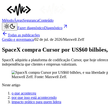
Método
Áreas
Segurança
Conteúdo
Fazer diagnóstico
Diagnóstico
Todas as publicações
Gestão e governança
/
02 de jul. de 2026
/
Maxwell Zeff
SpaceX compra Cursor por US$60 bilhões, e
SpaceX adquiriu a plataforma de codificação Cursor, que hoje ofere
independência que clientes e empresas valorizam.
Maxwell Zeff
. Fonte:
Maxwell Zeff
.
Neste artigo
o que aconteceu
por que isso está acontecendo
impacto prático para quem lidera