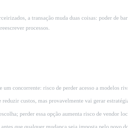
irizados, a transação muda duas coisas: poder de barga
reescrever processos.
e um concorrente: risco de perder acesso a modelos riv
reduzir custos, mas provavelmente vai gerar estratégia
escolha; perder essa opção aumenta risco de vendor loc
as antes que qualquer mudança seja imposta pelo novo d