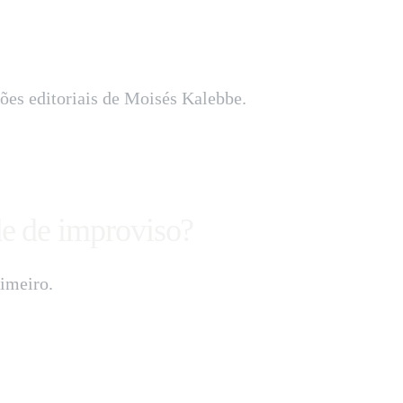
ções editoriais de Moisés Kalebbe.
e de improviso?
imeiro.