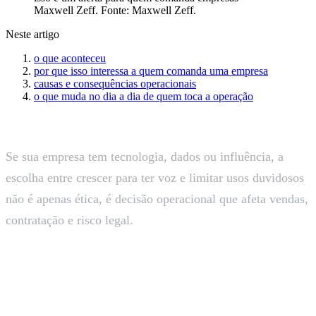
Maxwell Zeff
. Fonte:
Maxwell Zeff
.
Neste artigo
o que aconteceu
por que isso interessa a quem comanda uma empresa
causas e consequências operacionais
o que muda no dia a dia de quem toca a operação
Se sua empresa tem tecnologia, dados ou influência, a
escolha entre crescer para ter voz e limitar usos duvidosos
não é apenas ética, é decisão operacional que afeta vendas,
contratação e risco legal.