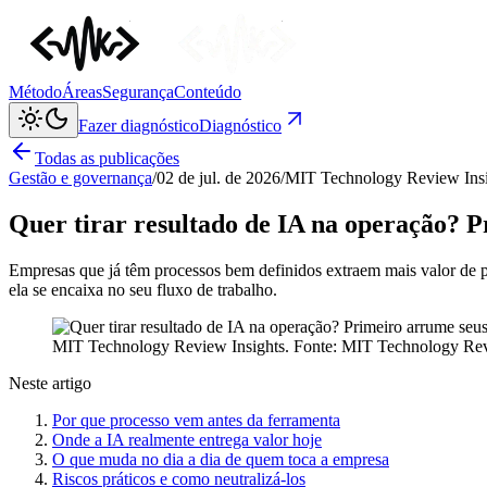
Método
Áreas
Segurança
Conteúdo
Fazer diagnóstico
Diagnóstico
Todas as publicações
Gestão e governança
/
02 de jul. de 2026
/
MIT Technology Review Insi
Quer tirar resultado de IA na operação? P
Empresas que já têm processos bem definidos extraem mais valor de p
ela se encaixa no seu fluxo de trabalho.
MIT Technology Review Insights
. Fonte:
MIT Technology Rev
Neste artigo
Por que processo vem antes da ferramenta
Onde a IA realmente entrega valor hoje
O que muda no dia a dia de quem toca a empresa
Riscos práticos e como neutralizá-los