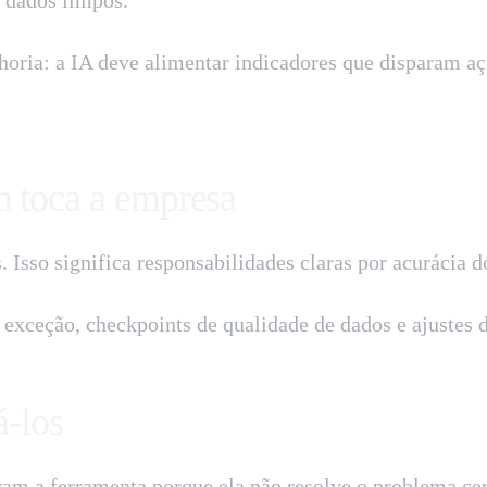
lhoria: a IA deve alimentar indicadores que disparam 
m toca a empresa
. Isso significa responsabilidades claras por acurácia
e exceção, checkpoints de qualidade de dados e ajustes 
á-los
ram a ferramenta porque ela não resolve o problema cer