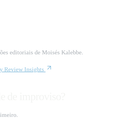
ções editoriais de Moisés Kalebbe.
 Review Insights
e de improviso?
imeiro.