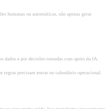
ações humanas ou automáticas, não apenas gerar
 dos dados e por decisões tomadas com apoio da IA.
de regras precisam entrar no calendário operacional.
to ou gera muito ruído. Isso transforma investimento