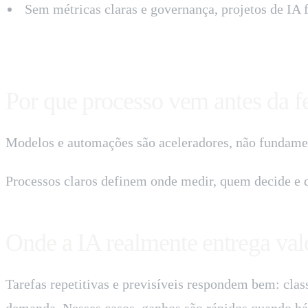
Sem métricas claras e governança, projetos de IA 
Por que processo vem antes da f
Modelos e automações são aceleradores, não fundament
Processos claros definem onde medir, quem decide e qu
Onde a IA realmente entrega val
Tarefas repetitivas e previsíveis respondem bem: cl
demanda. Nesses casos, ganhos são rápidos quando há