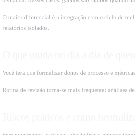
O maior diferencial é a integração com o ciclo de me
relatórios isolados.
O que muda no dia a dia de que
Você terá que formalizar donos de processo e métricas
Rotina de revisão torna-se mais frequente: análises d
Riscos práticos e como neutraliz
Sem governança, o risco é adoção fraca: equipes igno