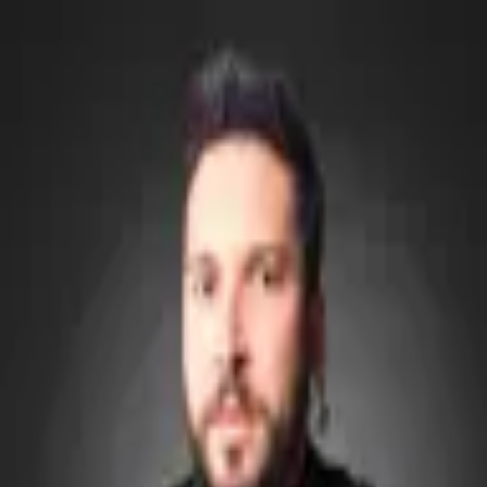
Moisés Kalebbe
Processos & IA
Meu trabalho começa antes do sistema.
Eu observo onde a rotina depende de improviso, organizo o que está
disperso e transformo isso em uma forma mais clara de operar.
Entenda como eu penso
Instagram